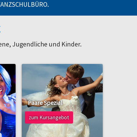
TANZSCHULBÜRO.
g
sene, Jugendliche und Kinder.
Paare Spezial
zum Kursangebot